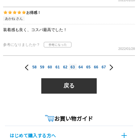
2022/01/28
お得感！
あかね さん
装着感も良く、コスパ最高でした！
参考になりましたか？
2022/01/28
58
59
60
61
62
63
64
65
66
67
戻る
お買い物ガイド
はじめて購入する方へ