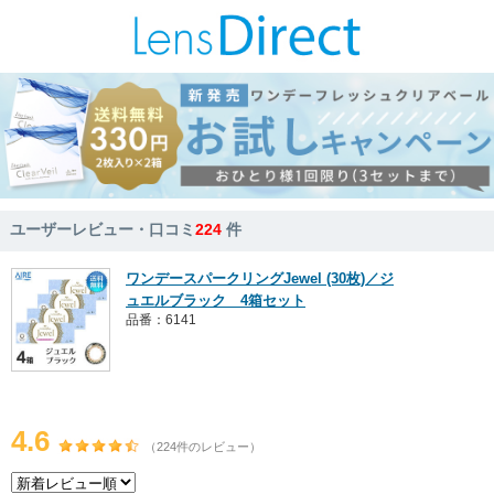
ユーザーレビュー・口コミ
224
件
ワンデースパークリングJewel (30枚)／ジ
ュエルブラック 4箱セット
品番：6141
4.6
（224件のレビュー）