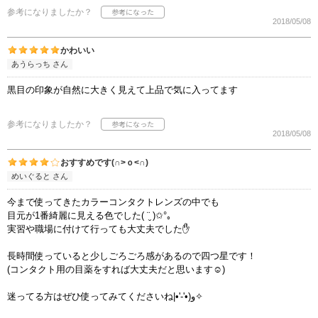
参考になりましたか？
2018/05/08
かわいい
あうらっち さん
黒目の印象が自然に大きく見えて上品で気に入ってます
参考になりましたか？
2018/05/08
おすすめです(∩˃ｏ˂∩)
めいぐると さん
今まで使ってきたカラーコンタクトレンズの中でも
目元が1番綺麗に見える色でした( ¨̮ )✩°｡
実習や職場に付けて行っても大丈夫でした✋
長時間使っていると少しごろごろ感があるので四つ星です！
(コンタクト用の目薬をすれば大丈夫だと思います☺️)
迷ってる方はぜひ使ってみてくださいね‎|•'-'•)و✧