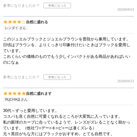
参考になりましたか？
2018/04/13
自然に盛れる
レンダイ さん
このジュエルブラックとジュエルブラウンを普段から兼用しています。
日頃はブラウンを、よりくっきり印象付けたいときはブラックを愛用し
ています。
これくらいの価格のものでもう少しインパクトがある商品があればいい
のになぁ
参考になりましたか？
2018/04/13
自然に盛れます
ЯЦСНΙΚД さん
30代～ずっと愛用しています。
コスパも良く自然に可愛くなれるところが大変気に入っています。
私の眼球のカーブに合っているようで、レンズがズレることなく助かっ
ています。（他社ワ○デー○キ○ビ○ーは凄くズレる）
元々黒目がちな方にはブラックがおすすめ。とても自然です。