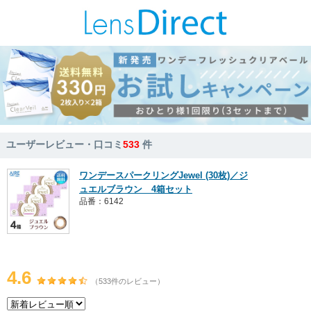
ユーザーレビュー・口コミ
533
件
ワンデースパークリングJewel (30枚)／ジ
ュエルブラウン 4箱セット
品番：6142
4.6
（533件のレビュー）