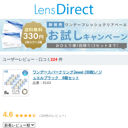
ユーザーレビュー・口コミ
224
件
ワンデースパークリングJewel (30枚)／ジ
ュエルブラック 8箱セット
品番：6143
4.6
（224件のレビュー）