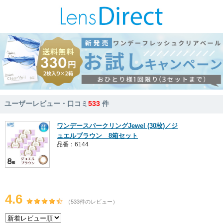
ユーザーレビュー・口コミ
533
件
ワンデースパークリングJewel (30枚)／ジ
ュエルブラウン 8箱セット
品番：6144
4.6
（533件のレビュー）