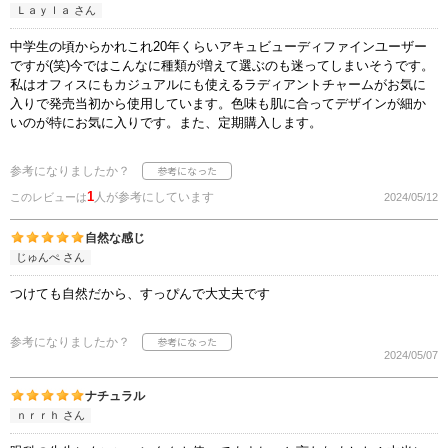
Ｌａｙｌａ さん
中学生の頃からかれこれ20年くらいアキュビューディファインユーザー
ですが(笑)今ではこんなに種類が増えて選ぶのも迷ってしまいそうです。
私はオフィスにもカジュアルにも使えるラディアントチャームがお気に
入りで発売当初から使用しています。色味も肌に合ってデザインが細か
いのが特にお気に入りです。また、定期購入します。
参考になりましたか？
1
人が参考にしています
このレビューは
2024/05/12
自然な感じ
じゅんぺ さん
つけても自然だから、すっぴんで大丈夫です
参考になりましたか？
2024/05/07
ナチュラル
ｎｒｒｈ さん