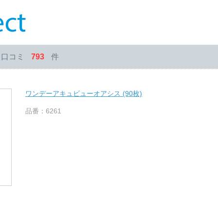
・口コミ
793
件
ワンデーアキュビューオアシス (90枚)
品番：6261