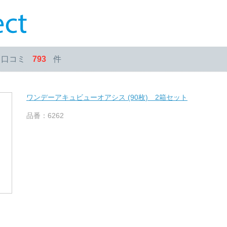
・口コミ
793
件
ワンデーアキュビューオアシス (90枚) 2箱セット
品番：6262