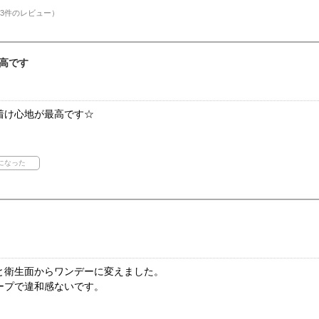
3件のレビュー）
高です
着け心地が最高です☆
と衛生面からワンデーに変えました。
ープで違和感ないです。