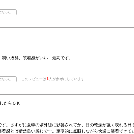
、潤い抜群、装着感がいい！最高です。
1
このレビューは
人が参考にしています
したらＯＫ
です。さすがに夏季の紫外線に影響されてか、目の乾燥が強く表れる日
装着感とは断然良い感じです。定期的に点眼しながら快適に装着できて