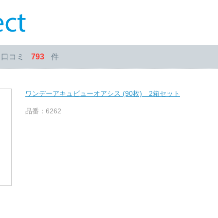
・口コミ
793
件
ワンデーアキュビューオアシス (90枚) 2箱セット
品番：6262