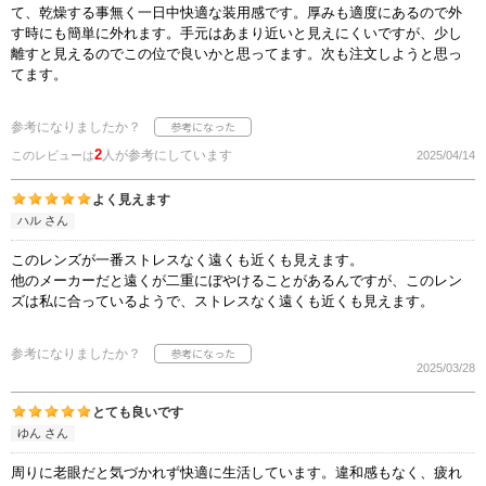
て、乾燥する事無く一日中快適な装用感です。厚みも適度にあるので外
す時にも簡単に外れます。手元はあまり近いと見えにくいですが、少し
離すと見えるのでこの位で良いかと思ってます。次も注文しようと思っ
てます。
参考になりましたか？
2
人が参考にしています
このレビューは
2025/04/14
よく見えます
ハル さん
このレンズが一番ストレスなく遠くも近くも見えます。
他のメーカーだと遠くが二重にぼやけることがあるんですが、このレン
ズは私に合っているようで、ストレスなく遠くも近くも見えます。
参考になりましたか？
2025/03/28
とても良いです
ゆん さん
周りに老眼だと気づかれず快適に生活しています。違和感もなく、疲れ