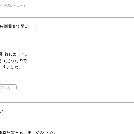
44件のレビュー）
ら到着まで早い！！
が到着しました。
そうだったので、
かりました。
い
、価格品質ともに申し分ないです。