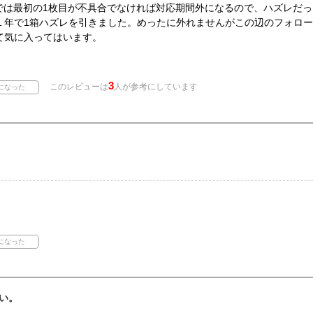
ズでは最初の1枚目が不具合でなければ対応期間外になるので、ハズレだ
１年で1箱ハズレを引きました。めったに外れませんがこの辺のフォロ
て気に入ってはいます。
3
このレビューは
人が参考にしています
い。