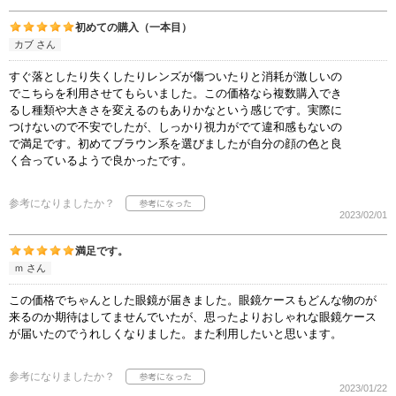
初めての購入（一本目）
カブ さん
すぐ落としたり失くしたりレンズが傷ついたりと消耗が激しいの
でこちらを利用させてもらいました。この価格なら複数購入でき
るし種類や大きさを変えるのもありかなという感じです。実際に
つけないので不安でしたが、しっかり視力がでて違和感もないの
で満足です。初めてブラウン系を選びましたが自分の顔の色と良
く合っているようで良かったです。
参考になりましたか？
2023/02/01
満足です。
ｍ さん
この価格でちゃんとした眼鏡が届きました。眼鏡ケースもどんな物のが
来るのか期待はしてませんでいたが、思ったよりおしゃれな眼鏡ケース
が届いたのでうれしくなりました。また利用したいと思います。
参考になりましたか？
2023/01/22