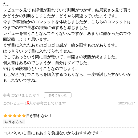
た。
レビューを見ても評価が割れていて判断がつかず、結局安さを見て買う
かどうかの判断をしましたが、どうやら間違っていたようです。
今まで何種類かのコンタクトを体験しましたが、こちらのコンタクトは
今までの中で最悪の部類に値すると感じました。
レビューを書くことなんて全くないんですが、あまりに酷かったので今
回記載しようと思います。
まず目に入れたあとのゴロゴロ感が一線を画すものがあります。
はっきりいって目に入れてられません。
そしてあっという間に目が乾いて、半開きの状態が続きました。
個人差はあるのでしょうが、自分はダメでした。
やはり値段相応ということなのでしょう。
もし安さだけでこちらを購入するつもりなら、一度検討した方がいいか
もしれないですね。
参考になりましたか？
6
人が参考にしています
このレビューは
2023/10/17
目が疲れない！
ゆうき さん
コスパいいし目にもあまり負担ないからおすすめです！