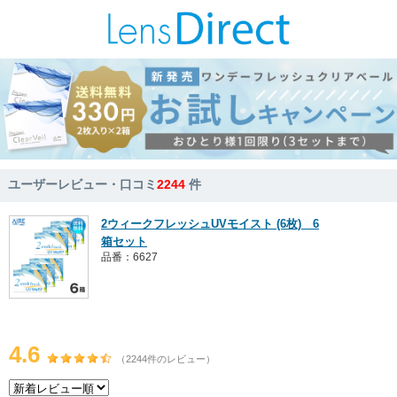
ユーザーレビュー・口コミ
2244
件
2ウィークフレッシュUVモイスト (6枚) 6
箱セット
品番：6627
4.6
（2244件のレビュー）