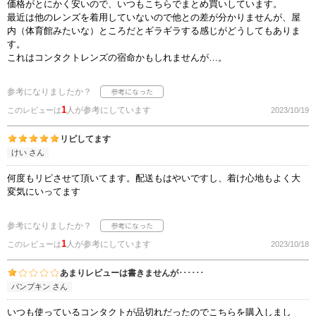
価格がとにかく安いので、いつもこちらでまとめ買いしています。
最近は他のレンズを着用していないので他との差が分かりませんが、屋
内（体育館みたいな）ところだとギラギラする感じがどうしてもありま
す。
これはコンタクトレンズの宿命かもしれませんが…。
参考になりましたか？
1
人が参考にしています
このレビューは
2023/10/19
リピしてます
けい さん
何度もリピさせて頂いてます。配送もはやいですし、着け心地もよく大
変気にいってます
参考になりましたか？
1
人が参考にしています
このレビューは
2023/10/18
あまりレビューは書きませんが･･････
パンプキン さん
いつも使っているコンタクトが品切れだったのでこちらを購入しまし