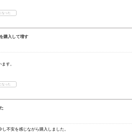
を購入して増す
います。
た
.に少し不安を感じながら購入しました。