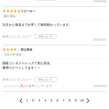
2025/05/31
リピーター
はく さん
注文から発送までが早くて毎回助かっています。
参考になりましたか？
2025/05/31
安心安全
ｊｕｊｕ* さん
国産コンタクトレンズで安心安全。
愛用リピートしてます！！
参考になりましたか？
1
人が参考にしています
このレビューは
2025/04/23
1
2
3
4
5
6
7
8
9
10