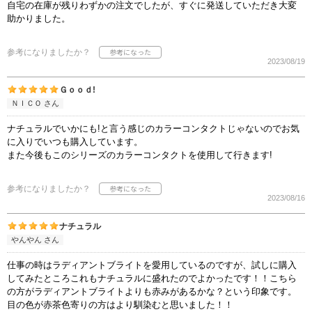
自宅の在庫が残りわずかの注文でしたが、すぐに発送していただき大変
助かりました。
参考になりましたか？
2023/08/19
Ｇｏｏｄ!
ＮＩＣＯ さん
ナチュラルでいかにも!と言う感じのカラーコンタクトじゃないのでお気
に入りでいつも購入しています。
また今後もこのシリーズのカラーコンタクトを使用して行きます!
参考になりましたか？
2023/08/16
ナチュラル
やんやん さん
仕事の時はラディアントブライトを愛用しているのですが、試しに購入
してみたところこれもナチュラルに盛れたのでよかったです！！こちら
の方がラディアントブライトよりも赤みがあるかな？という印象です。
目の色が赤茶色寄りの方はより馴染むと思いました！！