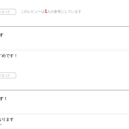
1
このレビューは
人が参考にしています
す
すめです！
す！
なります
す