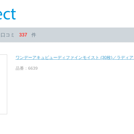
・口コミ
337
件
ワンデーアキュビューディファインモイスト (30枚)／ラディ
品番：6639