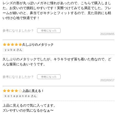
レンズの形が丸っぽいメガネに憧れがあったので、こちらで購入しまし
た。お安いので挑戦しやすいです！実際つけてみても満足でした。フレ
ームが細いのと、鼻当てがキチンとフィットするので、見た目的にも軽
い付け心地で快適です！
参考になりましたか？
2022/09/05
久しぶりのメタリック
ｙｕｂａ さん
久しぶりのメタリックでしたが、キラキラせず落ち着いた色なので、ど
んな服装にもあいそうです。
参考になりましたか？
2022/03/17
上品に見える！
ｋｏｔａｐａｎｄａ さん
上品に見えるので気に入ってます。
ズレやすいのが気になるかなぁ〜