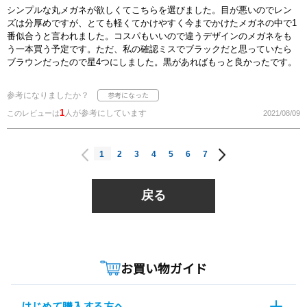
シンプルな丸メガネが欲しくてこちらを選びました。目が悪いのでレン
ズは分厚めですが、とても軽くてかけやすく今までかけたメガネの中で1
番似合うと言われました。コスパもいいので違うデザインのメガネをも
う一本買う予定です。ただ、私の確認ミスでブラックだと思っていたら
ブラウンだったので星4つにしました。黒があればもっと良かったです。
参考になりましたか？
1
人が参考にしています
このレビューは
2021/08/09
1
2
3
4
5
6
7
戻る
お買い物ガイド
はじめて購入する方へ