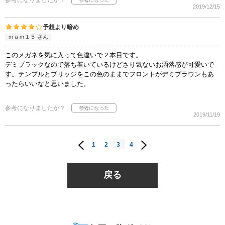
参考になりましたか？
2019/12/15
予想より暗め
ｍａｍ１５ さん
このメガネを気に入って色違いで２本目です。
デミブラックなので落ち着いているけどさり気ないお洒落感が可愛いで
す。テンプルとブリッジをこの色のままでフロントがデミブラウンもあ
ったらいいなと思いました。
参考になりましたか？
2019/11/19
1
2
3
4
戻る