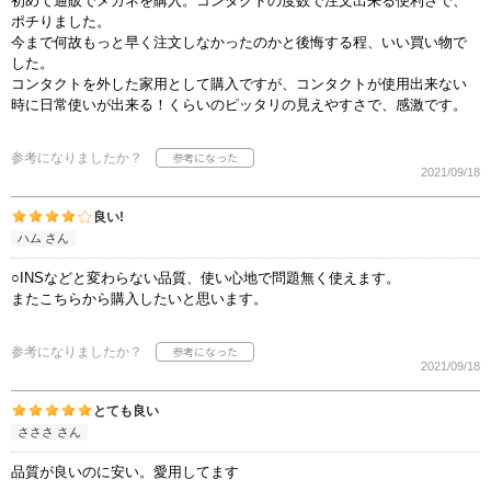
初めて通販でメガネを購入。コンタクトの度数で注文出来る便利さで、
ポチりました。
今まで何故もっと早く注文しなかったのかと後悔する程、いい買い物で
した。
コンタクトを外した家用として購入ですが、コンタクトが使用出来ない
時に日常使いが出来る！くらいのピッタリの見えやすさで、感激です。
参考になりましたか？
2021/09/18
良い!
ハム さん
○INSなどと変わらない品質、使い心地で問題無く使えます。
またこちらから購入したいと思います。
参考になりましたか？
2021/09/18
とても良い
さささ さん
品質が良いのに安い。愛用してます