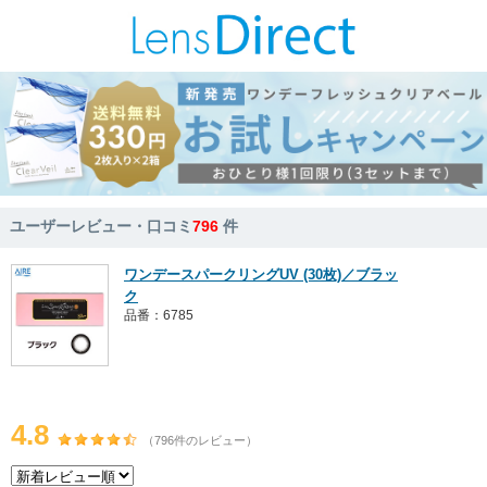
ユーザーレビュー・口コミ
796
件
ワンデースパークリングUV (30枚)／ブラッ
ク
品番：6785
4.8
（796件のレビュー）