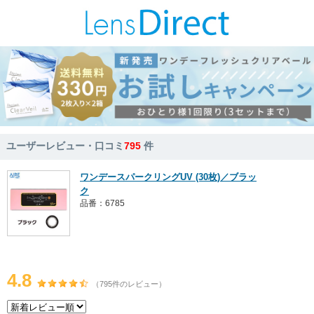
ユーザーレビュー・口コミ
795
件
ワンデースパークリングUV (30枚)／ブラッ
ク
品番：6785
4.8
（795件のレビュー）