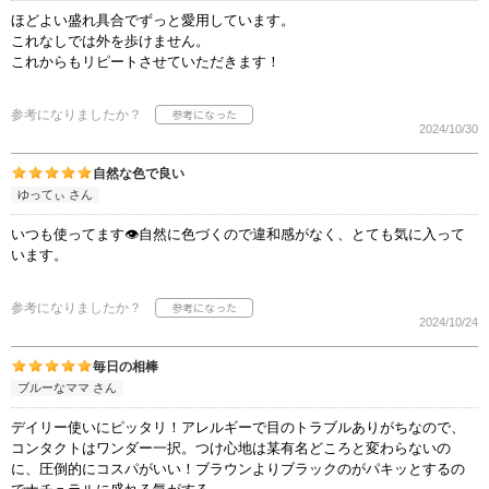
ほどよい盛れ具合でずっと愛用しています。
これなしでは外を歩けません。
これからもリピートさせていただきます！
参考になりましたか？
2024/10/30
自然な色で良い
ゆってぃ さん
いつも使ってます👁️自然に色づくので違和感がなく、とても気に入って
います。
参考になりましたか？
2024/10/24
毎日の相棒
ブルーなママ さん
デイリー使いにピッタリ！アレルギーで目のトラブルありがちなので、
コンタクトはワンダー一択。つけ心地は某有名どころと変わらないの
に、圧倒的にコスパがいい！ブラウンよりブラックのがパキッとするの