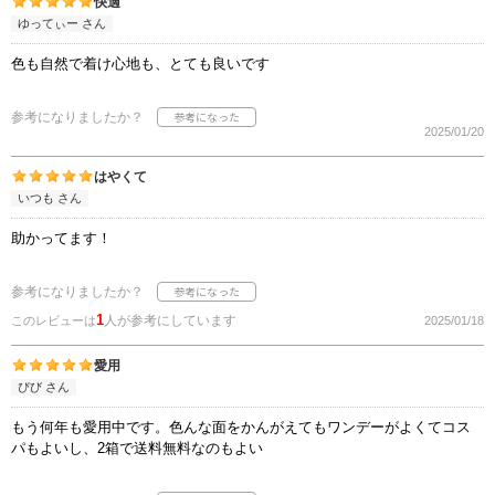
快適
ゆってぃー さん
色も自然で着け心地も、とても良いです
参考になりましたか？
2025/01/20
はやくて
いつも さん
助かってます！
参考になりましたか？
1
人が参考にしています
このレビューは
2025/01/18
愛用
ぴび さん
もう何年も愛用中です。色んな面をかんがえてもワンデーがよくてコス
パもよいし、2箱で送料無料なのもよい