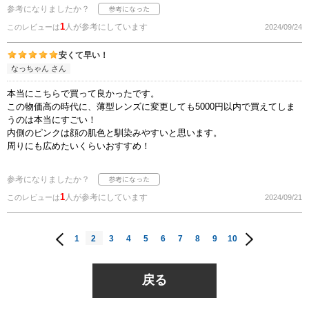
参考になりましたか？
1
人が参考にしています
このレビューは
2024/09/24
安くて早い！
なっちゃん さん
本当にこちらで買って良かったです。
この物価高の時代に、薄型レンズに変更しても5000円以内で買えてしま
うのは本当にすごい！
内側のピンクは顔の肌色と馴染みやすいと思います。
周りにも広めたいくらいおすすめ！
参考になりましたか？
1
人が参考にしています
このレビューは
2024/09/21
1
2
3
4
5
6
7
8
9
10
戻る