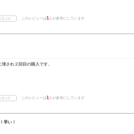
1
このレビューは
人が参考にしています
に壊され２回目の購入です。
1
このレビューは
人が参考にしています
！早い！