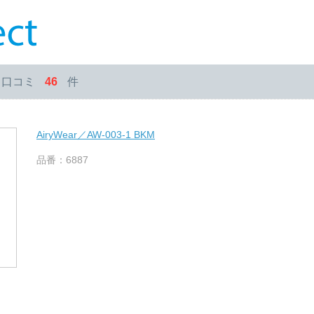
・口コミ
46
件
AiryWear／AW-003-1 BKM
品番：6887