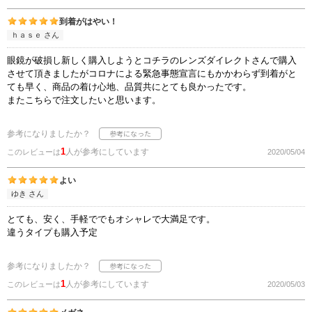
到着がはやい！
ｈａｓｅ さん
眼鏡が破損し新しく購入しようとコチラのレンズダイレクトさんで購入
させて頂きましたがコロナによる緊急事態宣言にもかかわらず到着がと
ても早く、商品の着け心地、品質共にとても良かったです。
またこちらで注文したいと思います。
参考になりましたか？
1
人が参考にしています
このレビューは
2020/05/04
よい
ゆき さん
とても、安く、手軽ででもオシャレで大満足です。
違うタイプも購入予定
参考になりましたか？
1
人が参考にしています
このレビューは
2020/05/03