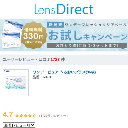
ユーザーレビュー・口コミ
1727
件
ワンデーピュア うるおいプラス(96枚)
品番：6978
4.7
（1727件のレビュー）