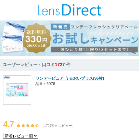
ユーザーレビュー・口コミ
1727
件
ワンデーピュア うるおいプラス(96枚)
品番：6978
4.7
（1727件のレビュー）