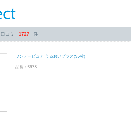
・口コミ
1727
件
ワンデーピュア うるおいプラス(96枚)
品番：6978