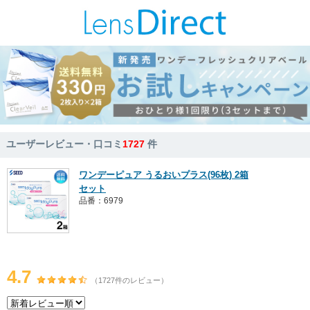
ユーザーレビュー・口コミ
1727
件
ワンデーピュア うるおいプラス(96枚) 2箱
セット
品番：6979
4.7
（1727件のレビュー）