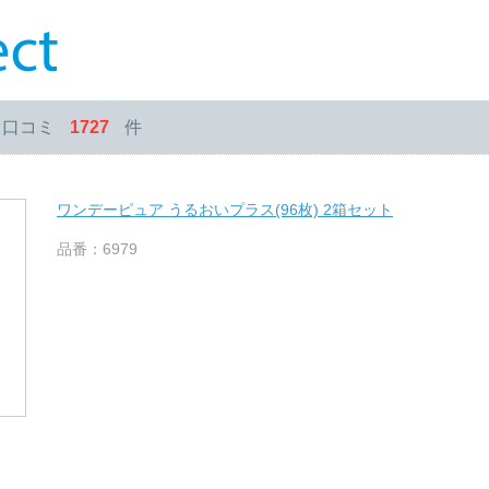
・口コミ
1727
件
ワンデーピュア うるおいプラス(96枚) 2箱セット
品番：6979