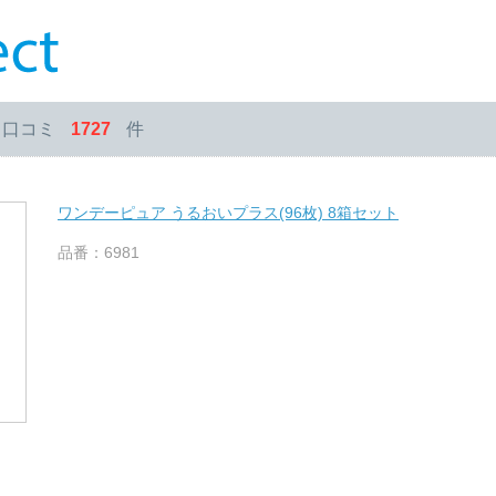
・口コミ
1727
件
ワンデーピュア うるおいプラス(96枚) 8箱セット
品番：6981