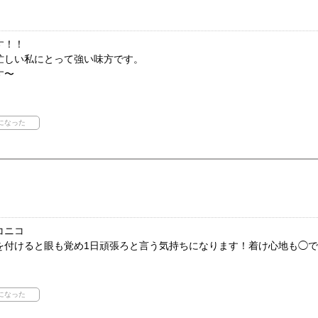
す！！
忙しい私にとって強い味方です。
す〜
コニコ
を付けると眼も覚め1日頑張ろと言う気持ちになります！着け心地も◯