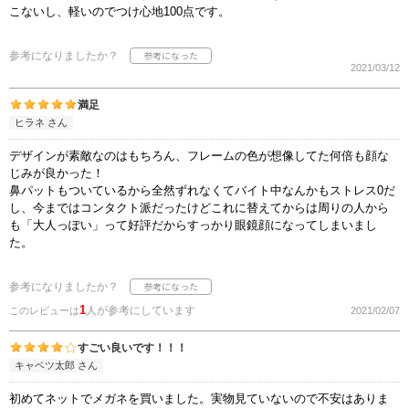
こないし、軽いのでつけ心地100点です。
参考になりましたか？
2021/03/12
満足
ヒラネ さん
デザインが素敵なのはもちろん、フレームの色が想像してた何倍も顔な
じみが良かった！
鼻パットもついているから全然ずれなくてバイト中なんかもストレス0だ
し、今まではコンタクト派だったけどこれに替えてからは周りの人から
も「大人っぽい」って好評だからすっかり眼鏡顔になってしまいまし
た。
参考になりましたか？
1
人が参考にしています
このレビューは
2021/02/07
すごい良いです！！！
キャベツ太郎 さん
初めてネットでメガネを買いました。実物見ていないので不安はありま