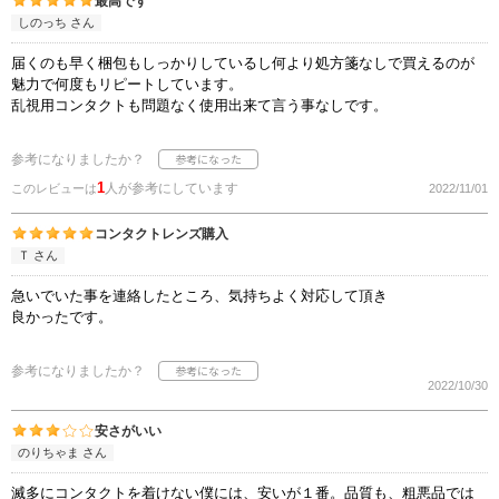
最高です
しのっち さん
届くのも早く梱包もしっかりしているし何より処方箋なしで買えるのが
魅力で何度もリピートしています。
乱視用コンタクトも問題なく使用出来て言う事なしです。
参考になりましたか？
1
人が参考にしています
このレビューは
2022/11/01
コンタクトレンズ購入
Ｔ さん
急いでいた事を連絡したところ、気持ちよく対応して頂き
良かったです。
参考になりましたか？
2022/10/30
安さがいい
のりちゃま さん
滅多にコンタクトを着けない僕には、安いが１番。品質も、粗悪品では