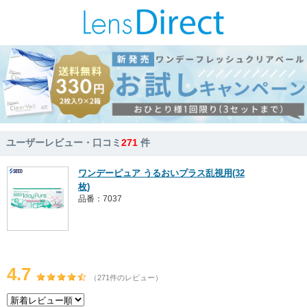
ユーザーレビュー・口コミ
271
件
ワンデーピュア うるおいプラス乱視用(32
枚)
品番：7037
4.7
（271件のレビュー）