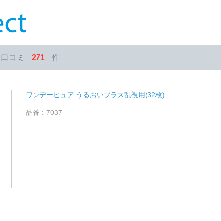
・口コミ
271
件
ワンデーピュア うるおいプラス乱視用(32枚)
品番：7037