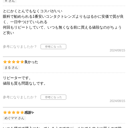
Ｒ さん
とにかくとんでもなくコスパがいい
眼科で勧められる1番安いコンタクトレンズよりもはるかに安価で質が良
く、一日中つけていられる
何回もリピートしていて、いつも無くなる前に買える値段なのがちょう
ど良い
参考になりましたか？
2024/08/15
良かった
まる さん
リピーターです。
値段も質も問題なしです。
参考になりましたか？
2024/08/15
感謝✨
めぐママ さん