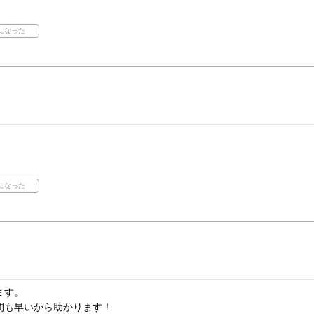
ます。
間も早いから助かります！