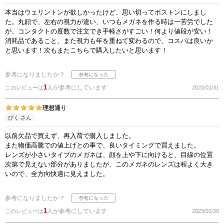
本当はウェリントンが欲しかったけど、思い切ってボストンにしまし
た。丸顔で、左右の視力が違い、いつもメガネを作る時は一苦労でした
が、コンタクトの度数で注文でき手軽さがすごい！何より値段が安い！
消耗品であること、また視力も年を重ねて変わるので、コスパは良いか
と思います！次もまたこちらで購入したいと思います！
参考になりましたか？
1
人が参考にしています
このレビューは
2023/01/31
理想通り
ぴく さん
以前欠品で買えず、再入荷で購入しました。
また物価高騰での値上げとの事で、良いタイミングで買えました。
レンズが小さいタイプのメガネは、顔を上や下に向けると、目線の位置
次第で見えない部分がありましたが、このメガネのレンズは程よく大き
いので、全方向快適に見えました。
参考になりましたか？
1
人が参考にしています
このレビューは
2023/01/30