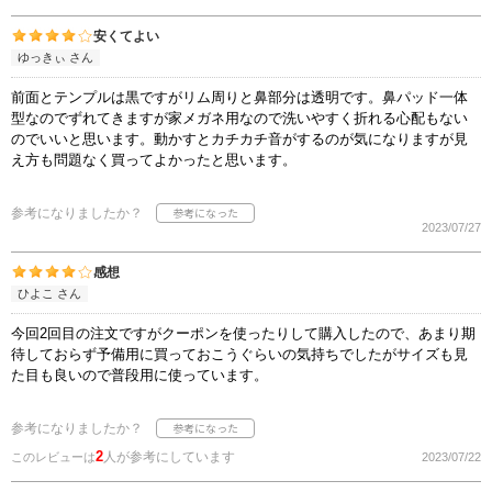
安くてよい
ゆっきぃ さん
前面とテンプルは黒ですがリム周りと鼻部分は透明です。鼻パッド一体
型なのでずれてきますが家メガネ用なので洗いやすく折れる心配もない
のでいいと思います。動かすとカチカチ音がするのが気になりますが見
え方も問題なく買ってよかったと思います。
参考になりましたか？
2023/07/27
感想
ひよこ さん
今回2回目の注文ですがクーポンを使ったりして購入したので、あまり期
待しておらず予備用に買っておこうぐらいの気持ちでしたがサイズも見
た目も良いので普段用に使っています。
参考になりましたか？
2
人が参考にしています
このレビューは
2023/07/22