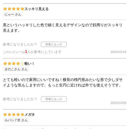
スッキリ見える
にゃー さん
黒というハッキリした色で細く見えるデザインなので顔周りがスッキリ
見えます。
参考になりましたか？
1
人が参考にしています
このレビューは
2023/12/18
軽い！
きのこさん さん
とても軽いので家用にいいですね！横長の楕円形みたいな形で少しダサ
イような気もしますので、もっと生円に近ければ外でも使えそうです。
参考になりましたか？
2023/12/09
メガネ
ルパン７世 さん