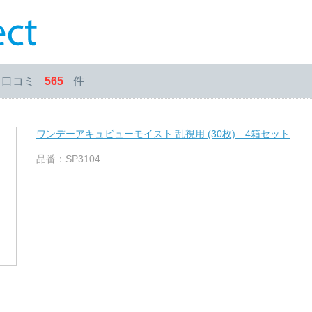
・口コミ
565
件
ワンデーアキュビューモイスト 乱視用 (30枚) 4箱セット
品番：SP3104