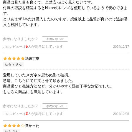
商品は見た目も良くて、全然安っぽく見えないです。
付属の取説を確認するとNikonのレンズを使用しているようで安心できま
す。
とりあえず1本だけ購入したのですが、想像以上に品質が良いので追加購
入も検討しています。
参考になりましたか？
6
人が参考にしています
このレビューは
2024/12/17
迅速丁寧
たろう さん
愛用していたメガネを思わぬ形で破損。
急遽、こちらにて注文させて頂きました。
商品選びと発注方法など、分かりやすく迅速丁寧な対応でした。
もちろん商品にも満足しています。
参考になりましたか？
2
人が参考にしています
このレビューは
2024/12/05
良かった
たん さん