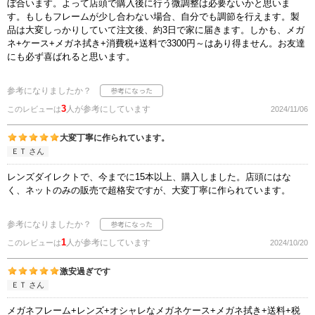
ぼ合います。よって店頭で購入後に行う微調整は必要ないかと思いま
す。もしもフレームが少し合わない場合、自分でも調節を行えます。製
品は大変しっかりしていて注文後、約3日で家に届きます。しかも、メガ
ネ+ケース+メガネ拭き+消費税+送料で3300円～はあり得ません。お友達
にも必ず喜ばれると思います。
参考になりましたか？
3
人が参考にしています
このレビューは
2024/11/06
大変丁寧に作られています。
ＥＴ さん
レンズダイレクトで、今までに15本以上、購入しました。店頭にはな
く、ネットのみの販売で超格安ですが、大変丁寧に作られています。
参考になりましたか？
1
人が参考にしています
このレビューは
2024/10/20
激安過ぎです
ＥＴ さん
メガネフレーム+レンズ+オシャレなメガネケース+メガネ拭き+送料+税