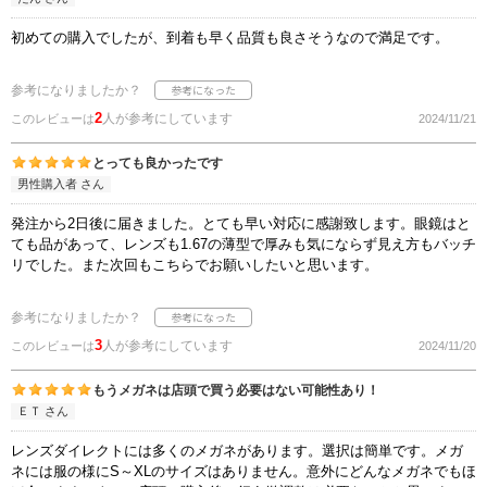
初めての購入でしたが、到着も早く品質も良さそうなので満足です。
参考になりましたか？
2
人が参考にしています
このレビューは
2024/11/21
とっても良かったです
男性購入者 さん
発注から2日後に届きました。とても早い対応に感謝致します。眼鏡はと
ても品があって、レンズも1.67の薄型で厚みも気にならず見え方もバッチ
リでした。また次回もこちらでお願いしたいと思います。
参考になりましたか？
3
人が参考にしています
このレビューは
2024/11/20
もうメガネは店頭で買う必要はない可能性あり！
ＥＴ さん
レンズダイレクトには多くのメガネがあります。選択は簡単です。メガ
ネには服の様にS～XLのサイズはありません。意外にどんなメガネでもほ