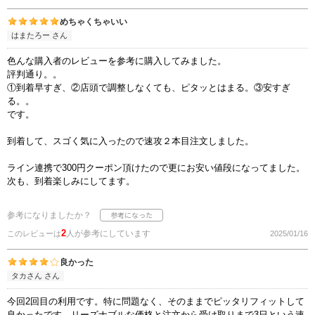
めちゃくちゃいい
はまたろー さん
色んな購入者のレビューを参考に購入してみました。
評判通り。。
①到着早すぎ、②店頭で調整しなくても、ピタッとはまる。③安すぎ
る。。
です。
到着して、スゴく気に入ったので速攻２本目注文しました。
ライン連携で300円クーポン頂けたので更にお安い値段になってました。
次も、到着楽しみにしてます。
参考になりましたか？
2
人が参考にしています
このレビューは
2025/01/16
良かった
タカさん さん
今回2回目の利用です。特に問題なく、そのままでピッタリフィットして
良かったです。リーズナブルな価格と注文から受け取りまで3日という速