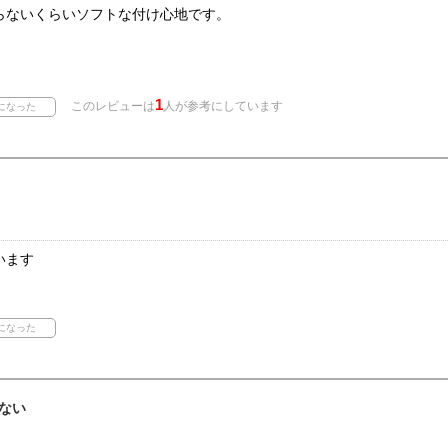
らないくらいソフトな付け心地です。
1
このレビューは
人が参考にしています
います
ない