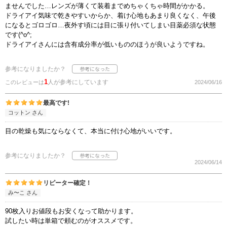
ませんでした…レンズが薄くて装着までめちゃくちゃ時間がかかる。
ドライアイ気味で乾きやすいからか、着け心地もあまり良くなく、午後
になるとゴロゴロ…夜外す頃には目に張り付いてしまい目薬必須な状態
です(^o^;
ドライアイさんには含有成分率が低いもののほうが良いようですね。
参考になりましたか？
1
人が参考にしています
このレビューは
2024/06/16
最高です!
コットン さん
目の乾燥も気にならなくて、本当に付け心地がいいです。
参考になりましたか？
2024/06/14
リピーター確定！
み〜こ さん
90枚入りお値段もお安くなって助かります。
試したい時は単箱で頼むのがオススメです。