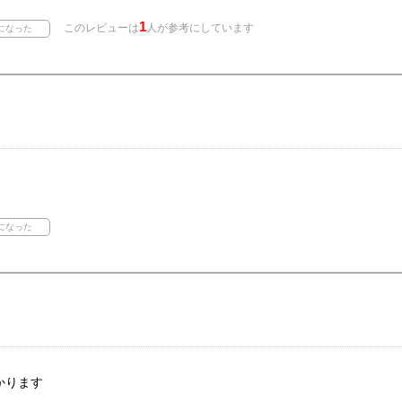
1
このレビューは
人が参考にしています
。
かります