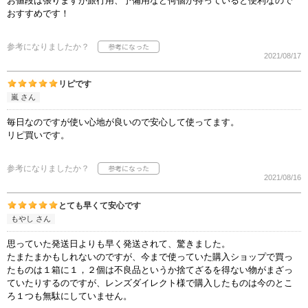
お値段は張りますが旅行用、予備用など何個か持っていると便利なので
おすすめです！
参考になりましたか？
2021/08/17
リピです
嵐 さん
毎日なのですが使い心地が良いので安心して使ってます。
リピ買いです。
参考になりましたか？
2021/08/16
とても早くて安心です
もやし さん
思っていた発送日よりも早く発送されて、驚きました。
たまたまかもしれないのですが、今まで使っていた購入ショップで買っ
たものは１箱に１，２個は不良品というか捨てざるを得ない物がまざっ
ていたりするのですが、レンズダイレクト様で購入したものは今のとこ
ろ１つも無駄にしていません。