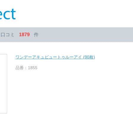
・口コミ
1879
件
ワンデーアキュビュートゥルーアイ (90枚)
品番：1855