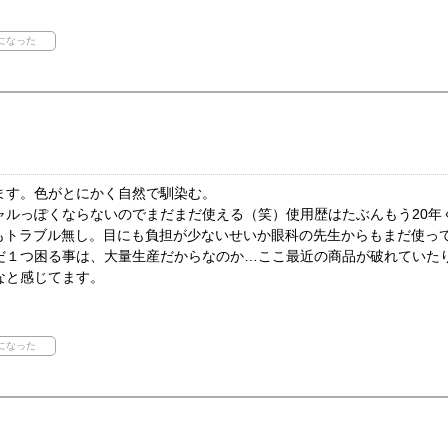
ます。色がとにかく自然で馴染む。
ャルっぽくならないのでまだまだ使える（笑）使用歴はたぶんもう20年
度もトラブル無し。目にも負担が少ないせいか眼科の先生からもまだ使っ
だ１つ困る事は、大量生産だからなのか…ここ最近の商品が破れていた
なと感じてます。