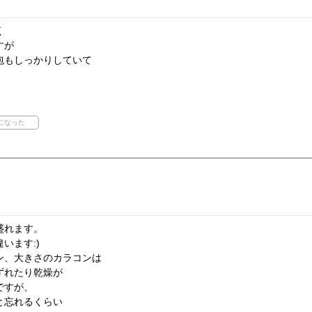
く
すが
包もしっかりしていて
盛れます。
います:)
ン、大きさのカラコンは
ずれたり乾燥が
ですが、
と忘れるくらい