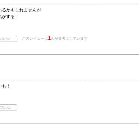
あるかもしれませんが
気がする！
1
このレビューは
人が参考にしています
かも！